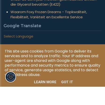
die Glycerol bevatten (E422)
Waarom Foxy Frozen Dreams - Topkwaliteit,
Flexibiliteit, Variëteit en Excellente Service
Google Translate
Select Language
This site uses cookies from Google to deliver its
Copyright © 2026 Foxy Frozen Dreams. All rights reserved.
services and to analyze traffic. Your IP address and
|
Privacy & Cookies
UP-TO-DATE WebDesign
user-agent are shared with Google along with
performance and security metrics to ensure quality
of service, generate usage statistics, and to detect
and address abuse.
LEARN MORE
GOT IT