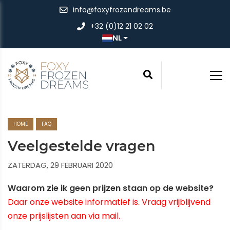
info@foxyfrozendreams.be
+32 (0)12 21 02 02
NL
HOME
FAQ
Veelgestelde vragen
ZATERDAG, 29 FEBRUARI 2020
Waarom zie ik geen prijzen staan op de website?
Daar onze website informatief is. Vraag vrijblijvend
onze prijslijsten aan via mail.