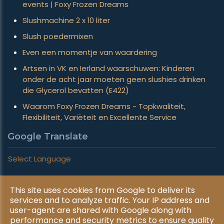
events | Foxy Frozen Dreams
Slushmachine 2 x 10 liter
Slush poedermixen
Even een momentje van waardering
Artsen in VK en Ierland waarschuwen: Kinderen
onder de acht jaar moeten geen slushies drinken
die Glycerol bevatten (E422)
Waarom Foxy Frozen Dreams - Topkwaliteit,
Flexibiliteit, Variëteit en Excellente Service
Google Translate
Select Language
This site uses cookies from Google to deliver its
Copyright © 2026 Foxy Frozen Dreams. All rights reserved.
services and to analyze traffic. Your IP address and
|
Privacy & Cookies
UP-TO-DATE WebDesign
user-agent are shared with Google along with
performance and security metrics to ensure quality